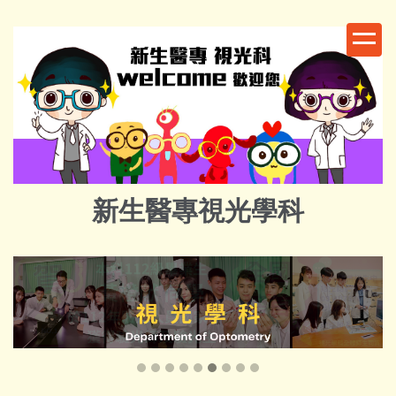
跳
到
主
要
內
容
區
新生醫專視光學科